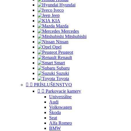
Hyundai
Iveco
Jeep
KIA
Mazda
Mercedes
Mitshubishi
Nissan
Opel
Peugeot
Renault
Smart
Subaru
Suzuki
Toyota


PRÍSLUŠENSTVO


Parkovacie kamery
Univerzálne
Audi
Volkswagen
Škoda
Seat
Alfa Romeo
BMW