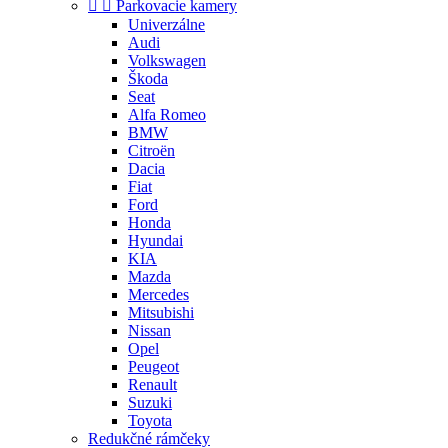


Parkovacie kamery
Univerzálne
Audi
Volkswagen
Škoda
Seat
Alfa Romeo
BMW
Citroën
Dacia
Fiat
Ford
Honda
Hyundai
KIA
Mazda
Mercedes
Mitsubishi
Nissan
Opel
Peugeot
Renault
Suzuki
Toyota
Redukčné rámčeky