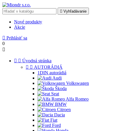

Vyhľadávanie
Nové produkty
Akcie

Prihlásiť sa
0



Úvodná stránka


AUTORÁDIÁ
1DIN autorádiá
Audi
Volkswagen
Škoda
Seat
Alfa Romeo
BMW
Citroen
Dacia
Fiat
Ford
Honda