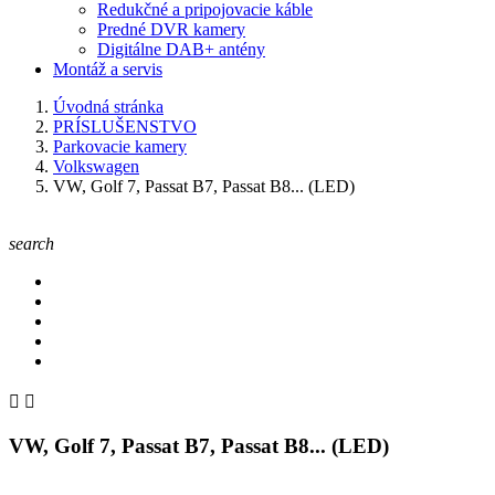
Redukčné a pripojovacie káble
Predné DVR kamery
Digitálne DAB+ antény
Montáž a servis
Úvodná stránka
PRÍSLUŠENSTVO
Parkovacie kamery
Volkswagen
VW, Golf 7, Passat B7, Passat B8... (LED)
search


VW, Golf 7, Passat B7, Passat B8... (LED)