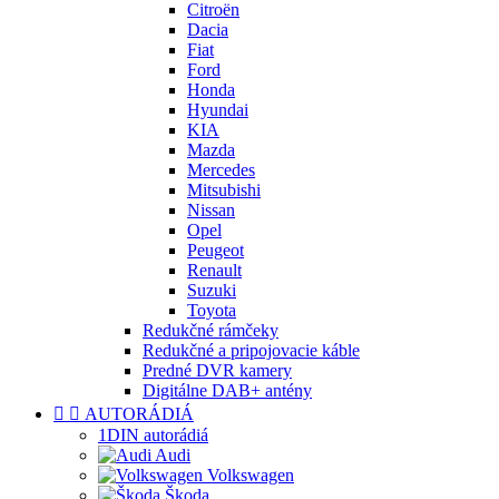
Citroën
Dacia
Fiat
Ford
Honda
Hyundai
KIA
Mazda
Mercedes
Mitsubishi
Nissan
Opel
Peugeot
Renault
Suzuki
Toyota
Redukčné rámčeky
Redukčné a pripojovacie káble
Predné DVR kamery
Digitálne DAB+ antény


AUTORÁDIÁ
1DIN autorádiá
Audi
Volkswagen
Škoda