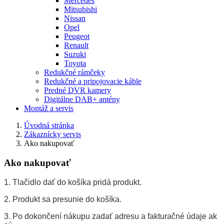
Mercedes
Mitsubishi
Nissan
Opel
Peugeot
Renault
Suzuki
Toyota
Redukčné rámčeky
Redukčné a pripojovacie káble
Predné DVR kamery
Digitálne DAB+ antény
Montáž a servis
Úvodná stránka
Zákaznícky servis
Ako nakupovať
Ako nakupovať
1. Tlačidlo dať do košíka pridá produkt.
2. Produkt sa presunie do košíka.
3. Po dokončení nákupu zadať adresu a fakturačné údaje ak