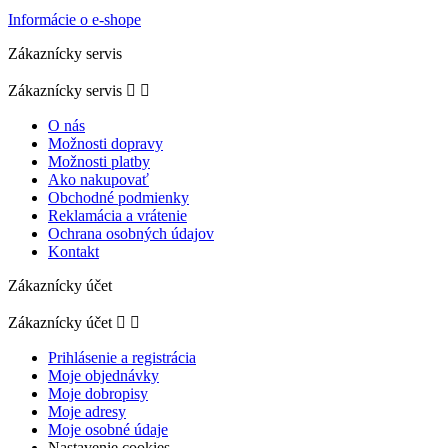
Informácie o e-shope
Zákaznícky servis
Zákaznícky servis


O nás
Možnosti dopravy
Možnosti platby
Ako nakupovať
Obchodné podmienky
Reklamácia a vrátenie
Ochrana osobných údajov
Kontakt
Zákaznícky účet
Zákaznícky účet


Prihlásenie a registrácia
Moje objednávky
Moje dobropisy
Moje adresy
Moje osobné údaje
Nastavenie cookies