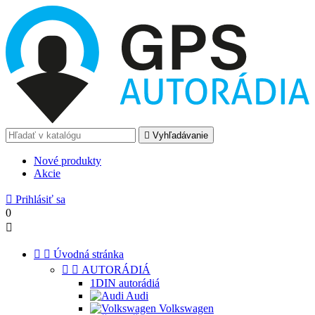

Vyhľadávanie
Nové produkty
Akcie

Prihlásiť sa
0



Úvodná stránka


AUTORÁDIÁ
1DIN autorádiá
Audi
Volkswagen