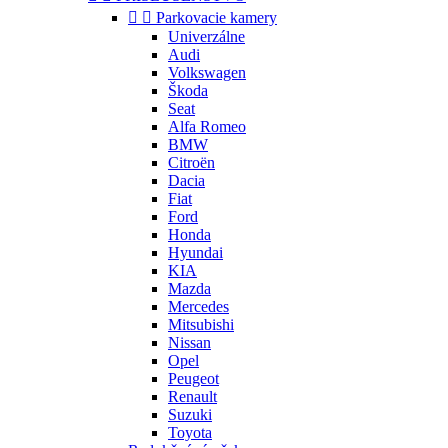


Parkovacie kamery
Univerzálne
Audi
Volkswagen
Škoda
Seat
Alfa Romeo
BMW
Citroën
Dacia
Fiat
Ford
Honda
Hyundai
KIA
Mazda
Mercedes
Mitsubishi
Nissan
Opel
Peugeot
Renault
Suzuki
Toyota