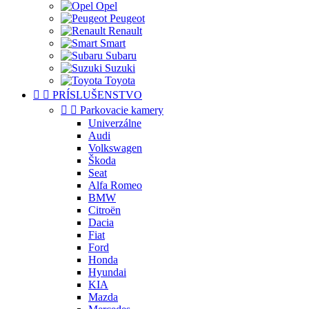
Opel
Peugeot
Renault
Smart
Subaru
Suzuki
Toyota


PRÍSLUŠENSTVO


Parkovacie kamery
Univerzálne
Audi
Volkswagen
Škoda
Seat
Alfa Romeo
BMW
Citroën
Dacia
Fiat
Ford
Honda
Hyundai
KIA
Mazda