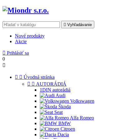

Vyhľadávanie
Nové produkty
Akcie

Prihlásiť sa
0



Úvodná stránka


AUTORÁDIÁ
1DIN autorádiá
Audi
Volkswagen
Škoda
Seat
Alfa Romeo
BMW
Citroen
Dacia