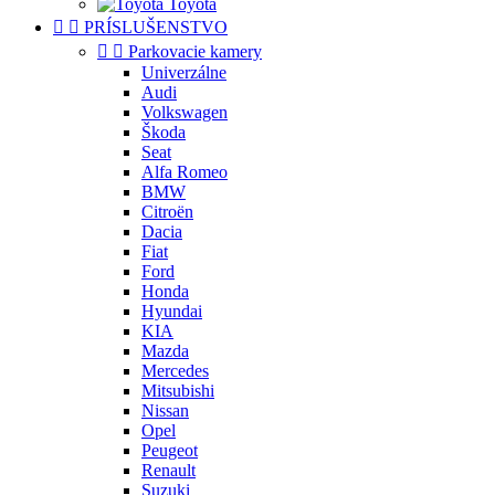
Toyota


PRÍSLUŠENSTVO


Parkovacie kamery
Univerzálne
Audi
Volkswagen
Škoda
Seat
Alfa Romeo
BMW
Citroën
Dacia
Fiat
Ford
Honda
Hyundai
KIA
Mazda
Mercedes
Mitsubishi
Nissan
Opel
Peugeot
Renault
Suzuki