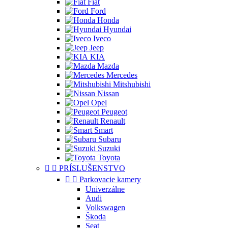
Fiat
Ford
Honda
Hyundai
Iveco
Jeep
KIA
Mazda
Mercedes
Mitshubishi
Nissan
Opel
Peugeot
Renault
Smart
Subaru
Suzuki
Toyota


PRÍSLUŠENSTVO


Parkovacie kamery
Univerzálne
Audi
Volkswagen
Škoda
Seat