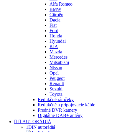
Alfa Romeo
BMW
Citroën
Dacia
Fiat
Ford
Honda
Hyundai
KIA
Mazda
Mercedes
Mitsubishi
Nissan
Opel
Peugeot
Renault
Suzuki
Toyota
Redukčné rámčeky
Redukčné a pripojovacie káble
Predné DVR kamery
Digitálne DAB+ antény


AUTORÁDIÁ
1DIN autorádiá