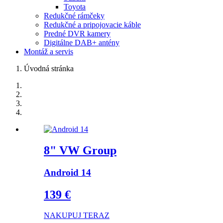
Toyota
Redukčné rámčeky
Redukčné a pripojovacie káble
Predné DVR kamery
Digitálne DAB+ antény
Montáž a servis
Úvodná stránka
8" VW Group
Android 14
139 €
NAKUPUJ TERAZ