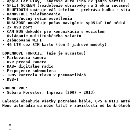
- Apple Car Play,  Android Auto (iba 8x jadro verzie)

- SPLIT SCREEN (rozdelenie obrazovky na 2 okná súčasne)

- BLUETOOTH spáruje váš telefón - prehráva hudbu - stia
- HANDSFREE telefonovanie

- Denný/nočný režim osvetlenia

- DUALZONE umožňuje počas navigácie spúšťať iné médiá

- 2x USB port

- CAN BUS dekodér pre komunikáciu s vozidlom

- Ovládanie multifunkčného volantu

- Zabudované WIFI

- 4G LTE cez SIM kartu (len 8 jadrové modely)

DOPLNKOVÉ FUNKCIE: (nie je súčasťou)

- Parkovacia kamera

- DVR predná kamera

- DAB+ digitálne rádio

- Pripojenie subwoofera

- TPMS kontrola tlaku v pneumatikách

- DVB-T

VHODNÉ PRE:

- Subaru Forester, Impreza (2007 - 2013)
Balenie obsahuje všetky potrebné káble, GPS a WIFI anté
Menu autorádia sa môže líšiť v závislosti od konkrétneh