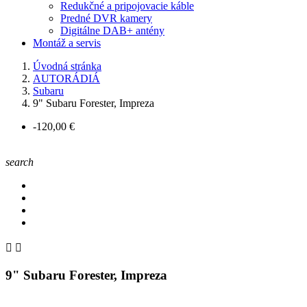
Redukčné a pripojovacie káble
Predné DVR kamery
Digitálne DAB+ antény
Montáž a servis
Úvodná stránka
AUTORÁDIÁ
Subaru
9" Subaru Forester, Impreza
-120,00 €
search


9" Subaru Forester, Impreza