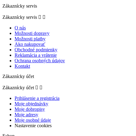
Zákaznícky servis
Zákaznícky servis


O nás
Možnosti dopravy
Možnosti platby
Ako nakupovať
Obchodné podmienky
Reklamácia a vrátenie
Ochrana osobných údajov
Kontakt
Zákaznícky účet
Zákaznícky účet


Prihlásenie a registrácia
Moje objednávky
Moje dobropisy
Moje adresy
Moje osobné údaje
Nastavenie cookies
Eshop