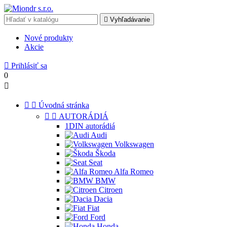

Vyhľadávanie
Nové produkty
Akcie

Prihlásiť sa
0



Úvodná stránka


AUTORÁDIÁ
1DIN autorádiá
Audi
Volkswagen
Škoda
Seat
Alfa Romeo
BMW
Citroen
Dacia
Fiat
Ford
Honda