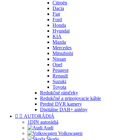
Citroën
Dacia
Fiat
Ford
Honda
Hyundai
KIA
Mazda
Mercedes
Mitsubishi
Nissan
Opel
Peugeot
Renault
Suzuki
Toyota
Redukčné rámčeky
Redukčné a pripojovacie káble
Predné DVR kamery
Digitálne DAB+ antény


AUTORÁDIÁ
1DIN autorádiá
Audi
Volkswagen
Škoda