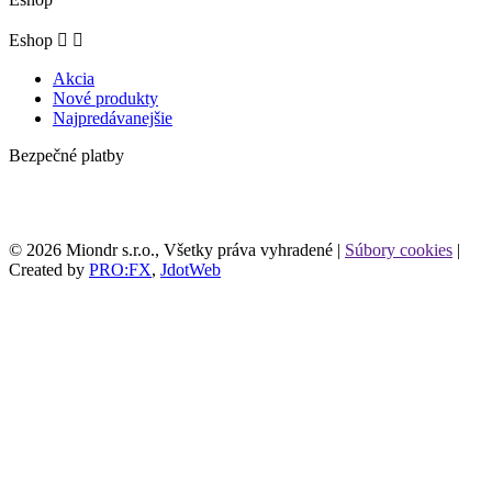
Eshop


Akcia
Nové produkty
Najpredávanejšie
Bezpečné platby
© 2026 Miondr s.r.o., Všetky práva vyhradené |
Súbory cookies
|
Created by
PRO:FX
,
JdotWeb