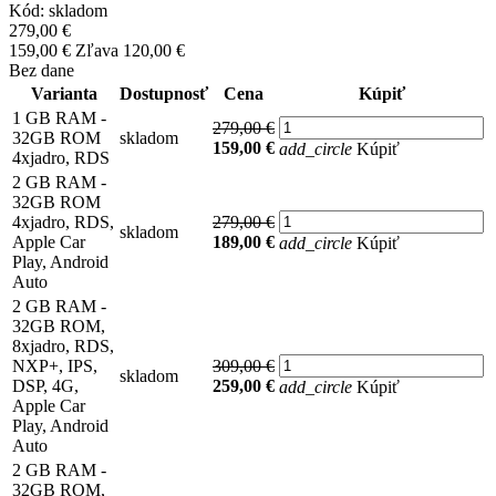
Kód:
skladom
279,00 €
159,00 €
Zľava 120,00 €
Bez dane
Varianta
Dostupnosť
Cena
Kúpiť
1 GB RAM -
279,00 €
32GB ROM
skladom
159,00 €
add_circle
Kúpiť
4xjadro, RDS
2 GB RAM -
32GB ROM
4xjadro, RDS,
279,00 €
skladom
Apple Car
189,00 €
add_circle
Kúpiť
Play, Android
Auto
2 GB RAM -
32GB ROM,
8xjadro, RDS,
NXP+, IPS,
309,00 €
skladom
DSP, 4G,
259,00 €
add_circle
Kúpiť
Apple Car
Play, Android
Auto
2 GB RAM -
32GB ROM,