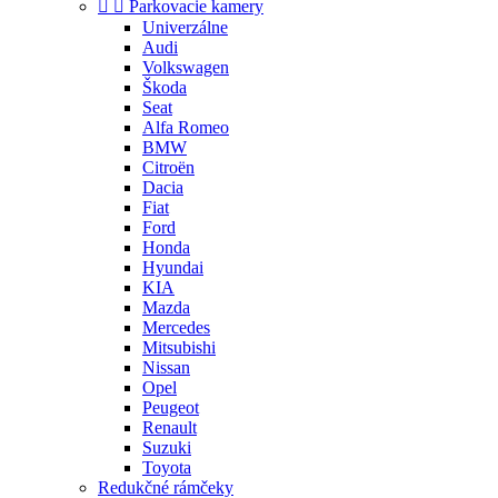


Parkovacie kamery
Univerzálne
Audi
Volkswagen
Škoda
Seat
Alfa Romeo
BMW
Citroën
Dacia
Fiat
Ford
Honda
Hyundai
KIA
Mazda
Mercedes
Mitsubishi
Nissan
Opel
Peugeot
Renault
Suzuki
Toyota
Redukčné rámčeky