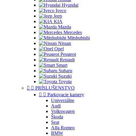
Hyundai
Iveco
Jeep
KIA
Mazda
Mercedes
Mitshubishi
Nissan
Opel
Peugeot
Renault
Smart
Subaru
Suzuki
Toyota


PRÍSLUŠENSTVO


Parkovacie kamery
Univerzálne
Audi
Volkswagen
Škoda
Seat
Alfa Romeo
BMW