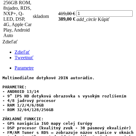
256GB ROM,
8xjadro, RDS,
NXP+, Q-
419,00 €
skladom
LED, DSP,
389,00 €
add_circle
Kúpiť
4G, Apple Car
Play, Android
Auto
Zdieľať
Zdieľať
Tweetnuť
Parametre
Multimediálne dotykové 2DIN autorádio.

PARAMETRE:

- ANDROID 13/14 

- 9“ IPS HD dotyková obrazovka s vysokým rozlíšením

- 4/8 jadrový procesor

- RAM 1/2/4/6/8GB 

- ROM 32/64/128/256GB 

ZÁKLADNÉ FUNKCIE:

- GPS navigácia IGO mapy celej Európy

- DSP procesor (kvalitný zvuk - 30 pásmový ekvalizér) 

- FM/AM Tuner s RDS – zobrazuje názov stanice v oknách
