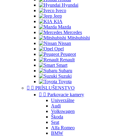
Hyundai
Iveco
Jeep
KIA
Mazda
Mercedes
Mitshubishi
Nissan
Opel
Peugeot
Renault
Smart
Subaru
Suzuki
Toyota


PRÍSLUŠENSTVO


Parkovacie kamery
Univerzálne
Audi
Volkswagen
Škoda
Seat
Alfa Romeo
BMW