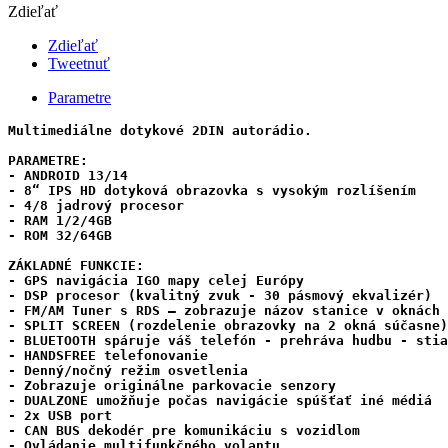
Zdieľať
Zdieľať
Tweetnuť
Parametre
Multimediálne dotykové 2DIN autorádio.

PARAMETRE:

- ANDROID 13/14

- 8“ IPS HD dotyková obrazovka s vysokým rozlíšením

- 4/8 jadrový procesor

- RAM 1/2/4GB 

- ROM 32/64GB 

ZÁKLADNÉ FUNKCIE:

- GPS navigácia IGO mapy celej Európy

- DSP procesor (kvalitný zvuk - 30 pásmový ekvalizér) 

- FM/AM Tuner s RDS – zobrazuje názov stanice v oknách

- SPLIT SCREEN (rozdelenie obrazovky na 2 okná súčasne)

- BLUETOOTH spáruje váš telefón - prehráva hudbu - stia
- HANDSFREE telefonovanie

- Denný/nočný režim osvetlenia

- Zobrazuje originálne parkovacie senzory

- DUALZONE umožňuje počas navigácie spúšťať iné médiá

- 2x USB port

- CAN BUS dekodér pre komunikáciu s vozidlom

- Ovládanie multifunkčného volantu
