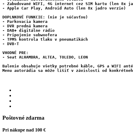
- Zabudované WIFI, 4G internet cez SIM kartu (len 8x ja
- Apple Car Play, Android Auto (len 8x jadro verzie)
DOPLNKOVÉ FUNKCIE: (nie je súčasťou)

- Parkovacia kamera

- DVR predná kamera

- DAB+ digitálne rádio

- Pripojenie subwoofera

- TPMS kontrola tlaku v pneumatikách

- DVB-T

VHODNÉ PRE:

- Seat ALHAMBRA
, ALTEA, TOLEDO, LEON
Balenie obsahuje všetky potrebné káble, GPS a WIFI anté
Menu autorádia sa môže líšiť v závislosti od konkrétneh
Poštovné zdarma
Pri nákupe nad 100 €