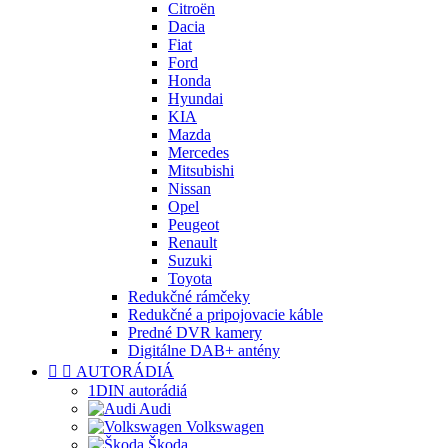
Citroën
Dacia
Fiat
Ford
Honda
Hyundai
KIA
Mazda
Mercedes
Mitsubishi
Nissan
Opel
Peugeot
Renault
Suzuki
Toyota
Redukčné rámčeky
Redukčné a pripojovacie káble
Predné DVR kamery
Digitálne DAB+ antény


AUTORÁDIÁ
1DIN autorádiá
Audi
Volkswagen
Škoda