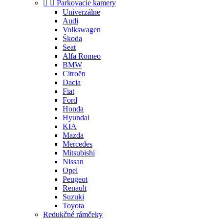


Parkovacie kamery
Univerzálne
Audi
Volkswagen
Škoda
Seat
Alfa Romeo
BMW
Citroën
Dacia
Fiat
Ford
Honda
Hyundai
KIA
Mazda
Mercedes
Mitsubishi
Nissan
Opel
Peugeot
Renault
Suzuki
Toyota
Redukčné rámčeky