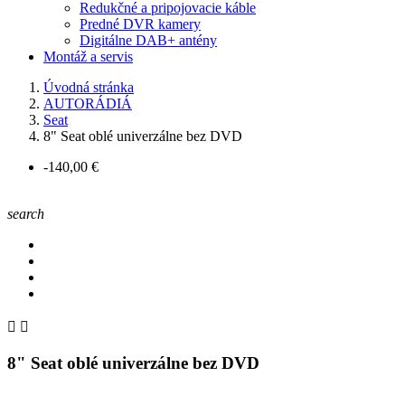
Redukčné a pripojovacie káble
Predné DVR kamery
Digitálne DAB+ antény
Montáž a servis
Úvodná stránka
AUTORÁDIÁ
Seat
8" Seat oblé univerzálne bez DVD
-140,00 €
search


8" Seat oblé univerzálne bez DVD