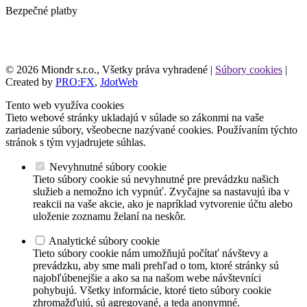
Bezpečné platby
© 2026 Miondr s.r.o., Všetky práva vyhradené |
Súbory cookies
|
Created by
PRO:FX
,
JdotWeb
Tento web využíva cookies
Tieto webové stránky ukladajú v súlade so zákonmi na vaše
zariadenie súbory, všeobecne nazývané cookies. Používaním týchto
stránok s tým vyjadrujete súhlas.
Nevyhnutné súbory cookie
Tieto súbory cookie sú nevyhnutné pre prevádzku našich
služieb a nemožno ich vypnúť. Zvyčajne sa nastavujú iba v
reakcii na vaše akcie, ako je napríklad vytvorenie účtu alebo
uloženie zoznamu želaní na neskôr.
Analytické súbory cookie
Tieto súbory cookie nám umožňujú počítať návštevy a
prevádzku, aby sme mali prehľad o tom, ktoré stránky sú
najobľúbenejšie a ako sa na našom webe návštevníci
pohybujú. Všetky informácie, ktoré tieto súbory cookie
zhromažďujú, sú agregované, a teda anonymné.