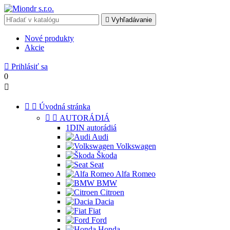

Vyhľadávanie
Nové produkty
Akcie

Prihlásiť sa
0



Úvodná stránka


AUTORÁDIÁ
1DIN autorádiá
Audi
Volkswagen
Škoda
Seat
Alfa Romeo
BMW
Citroen
Dacia
Fiat
Ford
Honda