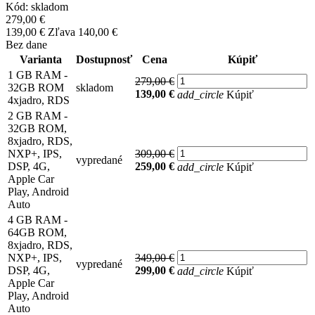
Kód:
skladom
279,00 €
139,00 €
Zľava 140,00 €
Bez dane
Varianta
Dostupnosť
Cena
Kúpiť
1 GB RAM -
279,00 €
32GB ROM
skladom
139,00 €
add_circle
Kúpiť
4xjadro, RDS
2 GB RAM -
32GB ROM,
8xjadro, RDS,
NXP+, IPS,
309,00 €
vypredané
DSP, 4G,
259,00 €
add_circle
Kúpiť
Apple Car
Play, Android
Auto
4 GB RAM -
64GB ROM,
8xjadro, RDS,
NXP+, IPS,
349,00 €
vypredané
DSP, 4G,
299,00 €
add_circle
Kúpiť
Apple Car
Play, Android
Auto