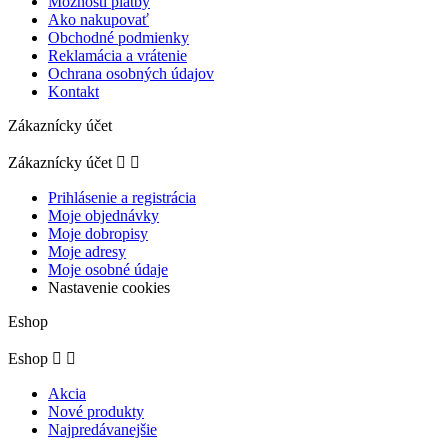
Možnosti platby
Ako nakupovať
Obchodné podmienky
Reklamácia a vrátenie
Ochrana osobných údajov
Kontakt
Zákaznícky účet
Zákaznícky účet


Prihlásenie a registrácia
Moje objednávky
Moje dobropisy
Moje adresy
Moje osobné údaje
Nastavenie cookies
Eshop
Eshop


Akcia
Nové produkty
Najpredávanejšie