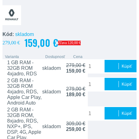
Kód:
skladom
159,00 €
279,00 €
Zľava 120,00 €
Varianta
Dostupnosť
Cena
1 GB RAM -
279,00 €
Kúpiť
32GB ROM
skladom
159,00 €
4xjadro, RDS
2 GB RAM -
Kúpiť
32GB ROM
279,00 €
4xjadro, RDS,
skladom
189,00 €
Apple Car Play,
Android Auto
2 GB RAM -
Kúpiť
32GB ROM,
8xjadro, RDS,
309,00 €
NXP+, IPS,
skladom
259,00 €
DSP, 4G, Apple
Car Play,