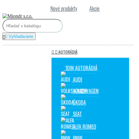
Nové produkty
Akcie

Vyhľadávanie



AUTORÁDIÁ
1DIN AUTORÁDIÁ
AUDI
VOLKSWAGEN
ŠKODA
SEAT
ALFA ROMEO
BMW