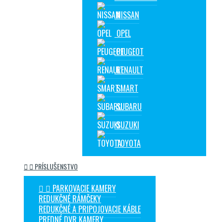
NISSAN
OPEL
PEUGEOT
RENAULT
SMART
SUBARU
SUZUKI
TOYOTA


PRÍSLUŠENSTVO


PARKOVACIE KAMERY
REDUKČNÉ RÁMČEKY
REDUKČNÉ A PRIPOJOVACIE KÁBLE
PREDNÉ DVR KAMERY