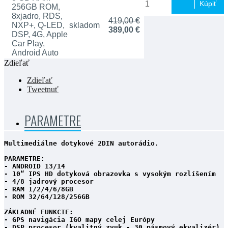
Kúpiť
256GB ROM,
8xjadro, RDS,
419,00 €
NXP+, Q-LED,
skladom
389,00 €
DSP, 4G, Apple
Car Play,
Android Auto
Zdieľať
Zdieľať
Tweetnuť
PARAMETRE
Multimediálne dotykové 2DIN autorádio.

PARAMETRE:

- ANDROID 13/14

- 10“ IPS HD dotyková obrazovka s vysokým rozlíšením

- 4/8 jadrový procesor

- RAM 1/2/4/6/8GB 

- ROM 32/64/128/256GB 

ZÁKLADNÉ FUNKCIE:

- GPS navigácia IGO mapy celej Európy

- DSP procesor (kvalitný zvuk - 30 pásmový ekvalizér) 
