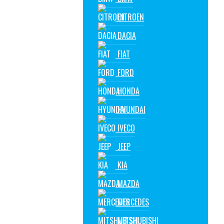
CITROEN
DACIA
FIAT
FORD
HONDA
HYUNDAI
IVECO
JEEP
KIA
MAZDA
MERCEDES
MITSHUBISHI