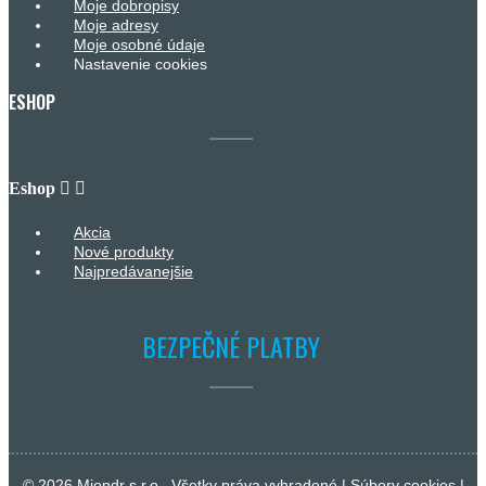
Moje dobropisy
Moje adresy
Moje osobné údaje
Nastavenie cookies
ESHOP
Eshop


Akcia
Nové produkty
Najpredávanejšie
BEZPEČNÉ PLATBY
© 2026 Miondr s.r.o., Všetky práva vyhradené |
Súbory cookies
|