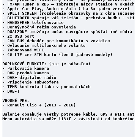
- FM/AM Tuner s RDS – zobrazuje názov stanice v oknách

- Apple Car Play, Android Auto (iba 8x jadro verzie)

- SPLIT SCREEN (rozdelenie obrazovky na 2 okná súčasne)

- BLUETOOTH spáruje váš telefón - prehráva hudbu - stia
- HANDSFREE telefonovanie

- Denný/nočný režim osvetlenia

- DUALZONE umožňuje počas navigácie spúšťať iné médiá

- 2x USB port

- CAN BUS dekodér pre komunikáciu s vozidlom

- Ovládanie multifunkčného volantu

- Zabudované WIFI

- 4G LTE cez SIM kartu (len 8 jadrové modely)

DOPLNKOVÉ FUNKCIE: (nie je súčasťou)

- Parkovacia kamera

- DVR predná kamera

- DAB+ digitálne rádio

- Pripojenie subwoofera

- TPMS kontrola tlaku v pneumatikách

- DVB-T

VHODNÉ PRE:

- Renault Clio 4 (2013 - 2016)
Balenie obsahuje všetky potrebné káble, GPS a WIFI anté
Menu autorádia sa môže líšiť v závislosti od konkrétneh