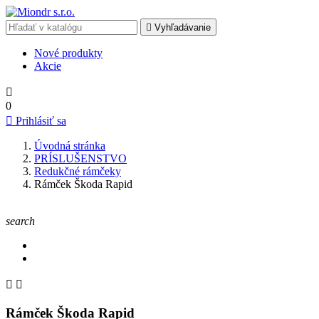

Vyhľadávanie
Nové produkty
Akcie

0

Prihlásiť sa
Úvodná stránka
PRÍSLUŠENSTVO
Redukčné rámčeky
Rámček Škoda Rapid
search


Rámček Škoda Rapid