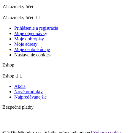
Zákaznícky účet
Zákaznícky účet


Prihlásenie a registrácia
Moje objednávky
Moje dobropisy
Moje adresy
Moje osobné údaje
Nastavenie cookies
Eshop
Eshop


Akcia
Nové produkty
Najpredávanejšie
Bezpečné platby
© 2026 Miondr s.r.o., Všetky práva vyhradené |
Súbory cookies
|