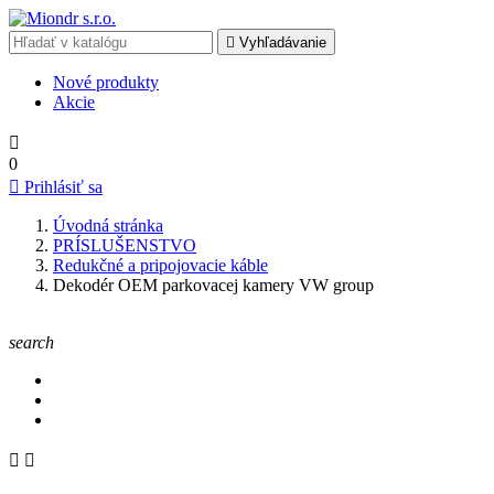

Vyhľadávanie
Nové produkty
Akcie

0

Prihlásiť sa
Úvodná stránka
PRÍSLUŠENSTVO
Redukčné a pripojovacie káble
Dekodér OEM parkovacej kamery VW group
search

