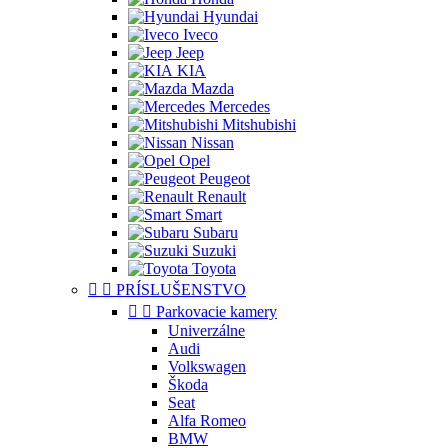
Hyundai
Iveco
Jeep
KIA
Mazda
Mercedes
Mitshubishi
Nissan
Opel
Peugeot
Renault
Smart
Subaru
Suzuki
Toyota


PRÍSLUŠENSTVO


Parkovacie kamery
Univerzálne
Audi
Volkswagen
Škoda
Seat
Alfa Romeo
BMW