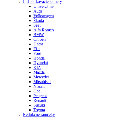


Parkovacie kamery
Univerzálne
Audi
Volkswagen
Škoda
Seat
Alfa Romeo
BMW
Citroën
Dacia
Fiat
Ford
Honda
Hyundai
KIA
Mazda
Mercedes
Mitsubishi
Nissan
Opel
Peugeot
Renault
Suzuki
Toyota
Redukčné rámčeky