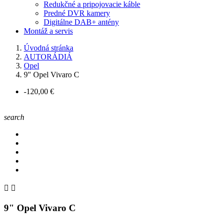
Redukčné a pripojovacie káble
Predné DVR kamery
Digitálne DAB+ antény
Montáž a servis
Úvodná stránka
AUTORÁDIÁ
Opel
9" Opel Vivaro C
-120,00 €
search


9" Opel Vivaro C