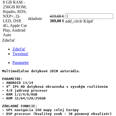
8 GB RAM -
256GB ROM,
8xjadro, RDS,
NXP+, Q-
419,00 €
skladom
LED, DSP,
389,00 €
add_circle
Kúpiť
4G, Apple Car
Play, Android
Auto
Zdieľať
Zdieľať
Tweetnuť
Parametre
Multimediálne dotykové 2DIN autorádio.

PARAMETRE:

- ANDROID 13/14

- 9“ IPS HD dotyková obrazovka s vysokým rozlíšením

- 4/8 jadrový procesor

- RAM 1/2/4/6/8GB 

- ROM 32/64/128/256GB 

ZÁKLADNÉ FUNKCIE:

- GPS navigácia IGO mapy celej Európy

- DSP procesor (kvalitný zvuk - 30 pásmový ekvalizér) 
