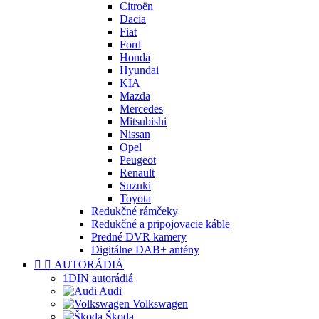
Citroën
Dacia
Fiat
Ford
Honda
Hyundai
KIA
Mazda
Mercedes
Mitsubishi
Nissan
Opel
Peugeot
Renault
Suzuki
Toyota
Redukčné rámčeky
Redukčné a pripojovacie káble
Predné DVR kamery
Digitálne DAB+ antény


AUTORÁDIÁ
1DIN autorádiá
Audi
Volkswagen
Škoda