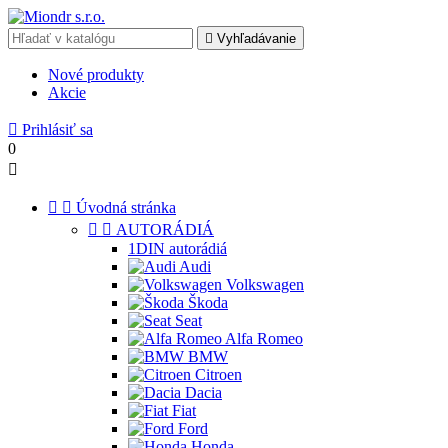

Vyhľadávanie
Nové produkty
Akcie

Prihlásiť sa
0



Úvodná stránka


AUTORÁDIÁ
1DIN autorádiá
Audi
Volkswagen
Škoda
Seat
Alfa Romeo
BMW
Citroen
Dacia
Fiat
Ford
Honda