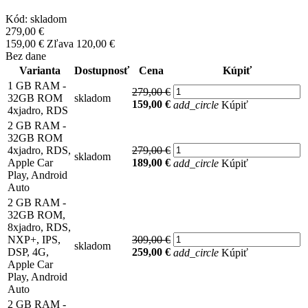
Kód:
skladom
279,00 €
159,00 €
Zľava 120,00 €
Bez dane
Varianta
Dostupnosť
Cena
Kúpiť
1 GB RAM -
279,00 €
32GB ROM
skladom
159,00 €
add_circle
Kúpiť
4xjadro, RDS
2 GB RAM -
32GB ROM
4xjadro, RDS,
279,00 €
skladom
Apple Car
189,00 €
add_circle
Kúpiť
Play, Android
Auto
2 GB RAM -
32GB ROM,
8xjadro, RDS,
NXP+, IPS,
309,00 €
skladom
DSP, 4G,
259,00 €
add_circle
Kúpiť
Apple Car
Play, Android
Auto
2 GB RAM -