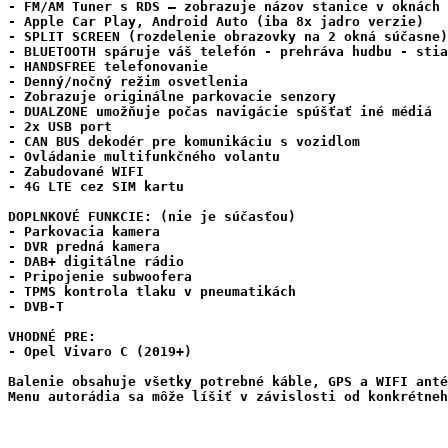
- FM/AM Tuner s RDS – zobrazuje názov stanice v oknách

- Apple Car Play, Android Auto (iba 8x jadro verzie)

- SPLIT SCREEN (rozdelenie obrazovky na 2 okná súčasne)

- BLUETOOTH spáruje váš telefón - prehráva hudbu - stia
- HANDSFREE telefonovanie

- Denný/nočný režim osvetlenia

- Zobrazuje originálne parkovacie senzory

- DUALZONE umožňuje počas navigácie spúšťať iné médiá

- 2x USB port

- CAN BUS dekodér pre komunikáciu s vozidlom

- Ovládanie multifunkčného volantu

- Zabudované WIFI

- 4G LTE cez SIM kartu

DOPLNKOVÉ FUNKCIE: (nie je súčasťou)

- Parkovacia kamera

- DVR predná kamera

- DAB+ digitálne rádio

- Pripojenie subwoofera

- TPMS kontrola tlaku v pneumatikách

- DVB-T

VHODNÉ PRE:

- Opel Vivaro C (2019+)

Balenie obsahuje všetky potrebné káble, GPS a WIFI anté
Menu autorádia sa môže líšiť v závislosti od konkrétneh