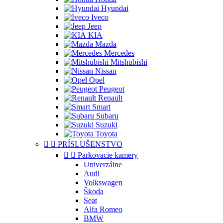
Hyundai
Iveco
Jeep
KIA
Mazda
Mercedes
Mitshubishi
Nissan
Opel
Peugeot
Renault
Smart
Subaru
Suzuki
Toyota


PRÍSLUŠENSTVO


Parkovacie kamery
Univerzálne
Audi
Volkswagen
Škoda
Seat
Alfa Romeo
BMW