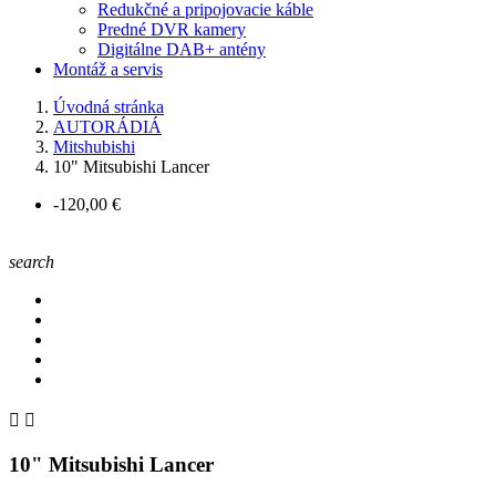
Redukčné a pripojovacie káble
Predné DVR kamery
Digitálne DAB+ antény
Montáž a servis
Úvodná stránka
AUTORÁDIÁ
Mitshubishi
10" Mitsubishi Lancer
-120,00 €
search


10" Mitsubishi Lancer