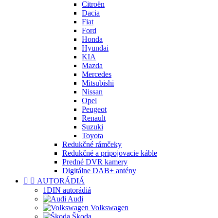
Citroën
Dacia
Fiat
Ford
Honda
Hyundai
KIA
Mazda
Mercedes
Mitsubishi
Nissan
Opel
Peugeot
Renault
Suzuki
Toyota
Redukčné rámčeky
Redukčné a pripojovacie káble
Predné DVR kamery
Digitálne DAB+ antény


AUTORÁDIÁ
1DIN autorádiá
Audi
Volkswagen
Škoda