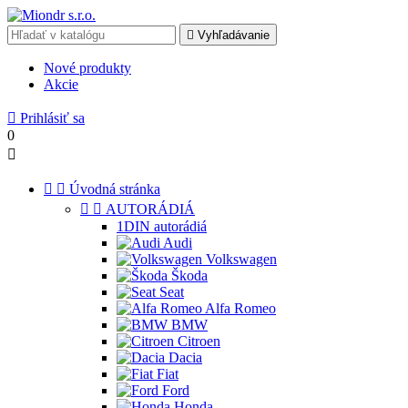

Vyhľadávanie
Nové produkty
Akcie

Prihlásiť sa
0



Úvodná stránka


AUTORÁDIÁ
1DIN autorádiá
Audi
Volkswagen
Škoda
Seat
Alfa Romeo
BMW
Citroen
Dacia
Fiat
Ford
Honda