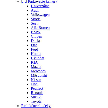


Parkovacie kamery
Univerzálne
Audi
Volkswagen
Škoda
Seat
Alfa Romeo
BMW
Citroën
Dacia
Fiat
Ford
Honda
Hyundai
KIA
Mazda
Mercedes
Mitsubishi
Nissan
Opel
Peugeot
Renault
Suzuki
Toyota
Redukčné rámčeky