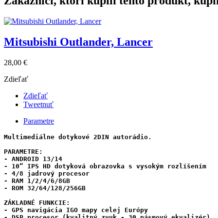
Zákazníci, ktorí kúpili tento produkt, kúpil
Mitsubishi Outlander, Lancer
28,00 €
Zdieľať
Zdieľať
Tweetnuť
Parametre
Multimediálne dotykové 2DIN autorádio.

PARAMETRE:

- ANDROID 13/14

- 10“ IPS HD dotyková obrazovka s vysokým rozlíšením

- 4/8 jadrový procesor

- RAM 1/2/4/6/8GB 

- ROM 32/64/128/256GB 

ZÁKLADNÉ FUNKCIE:

- GPS navigácia IGO mapy celej Európy

- DSP procesor (kvalitný zvuk - 30 pásmový ekvalizér) 
