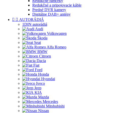
Redukčné rámčeky
Redukčné a pripojovacie káble
Predné DVR kamery
Digitálne DAB+ antény


AUTORÁDIÁ
1DIN autorádiá
Audi
Volkswagen
Škoda
Seat
Alfa Romeo
BMW
Citroen
Dacia
Fiat
Ford
Honda
Hyundai
Iveco
Jeep
KIA
Mazda
Mercedes
Mitshubishi
Nissan