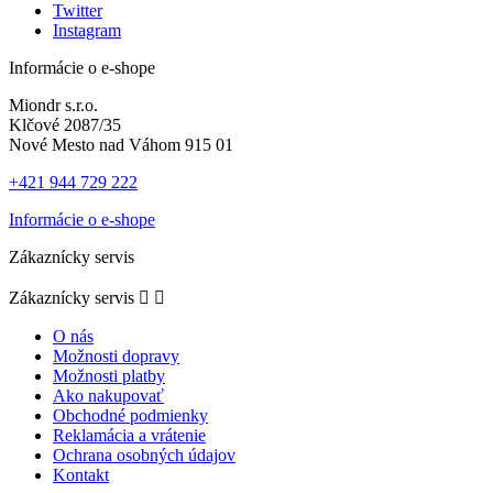
Twitter
Instagram
Informácie o e-shope
Miondr s.r.o.
Klčové 2087/35
Nové Mesto nad Váhom 915 01
+421 944 729 222
Informácie o e-shope
Zákaznícky servis
Zákaznícky servis


O nás
Možnosti dopravy
Možnosti platby
Ako nakupovať
Obchodné podmienky
Reklamácia a vrátenie
Ochrana osobných údajov
Kontakt