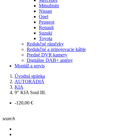
Mercedes
Mitsubishi
Nissan
Opel
Peugeot
Renault
Suzuki
Toyota
Redukčné rámčeky
Redukčné a pripojovacie káble
Predné DVR kamery
Digitálne DAB+ antény
Montáž a servis
Úvodná stránka
AUTORÁDIÁ
KIA
9" KIA Soul III.
-120,00 €
search