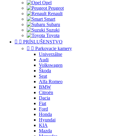
Opel
Peugeot
Renault
Smart
Subaru
Suzuki
Toyota


PRÍSLUŠENSTVO


Parkovacie kamery
Univerzálne
Audi
Volkswagen
Škoda
Seat
Alfa Romeo
BMW
Citroën
Dacia
Fiat
Ford
Honda
Hyundai
KIA
Mazda