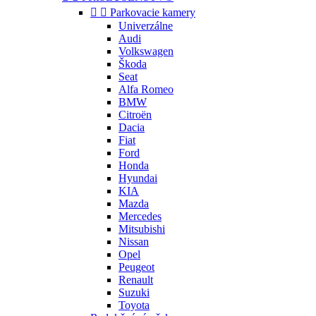


Parkovacie kamery
Univerzálne
Audi
Volkswagen
Škoda
Seat
Alfa Romeo
BMW
Citroën
Dacia
Fiat
Ford
Honda
Hyundai
KIA
Mazda
Mercedes
Mitsubishi
Nissan
Opel
Peugeot
Renault
Suzuki
Toyota