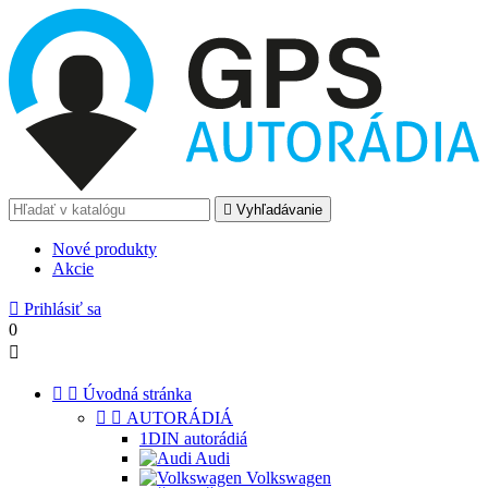

Vyhľadávanie
Nové produkty
Akcie

Prihlásiť sa
0



Úvodná stránka


AUTORÁDIÁ
1DIN autorádiá
Audi
Volkswagen