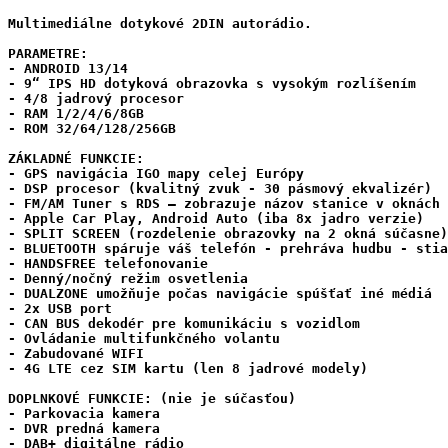
Multimediálne dotykové 2DIN autorádio.

PARAMETRE:

- ANDROID 13/14

- 9“ IPS HD dotyková obrazovka s vysokým rozlíšením

- 4/8 jadrový procesor

- RAM 1/2/4/6/8GB 

- ROM 32/64/128/256GB 

ZÁKLADNÉ FUNKCIE:

- GPS navigácia IGO mapy celej Európy

- DSP procesor (kvalitný zvuk - 30 pásmový ekvalizér) 

- FM/AM Tuner s RDS – zobrazuje názov stanice v oknách

- Apple Car Play, Android Auto (iba 8x jadro verzie)

- SPLIT SCREEN (rozdelenie obrazovky na 2 okná súčasne)

- BLUETOOTH spáruje váš telefón - prehráva hudbu - stia
- HANDSFREE telefonovanie

- Denný/nočný režim osvetlenia

- DUALZONE umožňuje počas navigácie spúšťať iné médiá

- 2x USB port

- CAN BUS dekodér pre komunikáciu s vozidlom

- Ovládanie multifunkčného volantu

- Zabudované WIFI

- 4G LTE cez SIM kartu (len 8 jadrové modely)

DOPLNKOVÉ FUNKCIE: (nie je súčasťou)

- Parkovacia kamera

- DVR predná kamera

- DAB+ digitálne rádio
